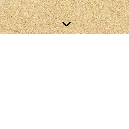
r aufnehmen können
rreichen.
mich nicht melden, ich rufe alsbald zurück.